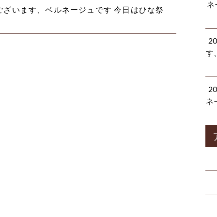
ネ
ございます、ベルネージュです 今日はひな祭
2
す
2
ネ