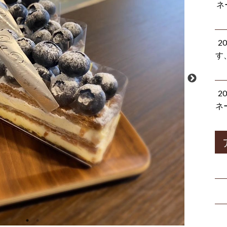
ネ
2
す
2
ネ