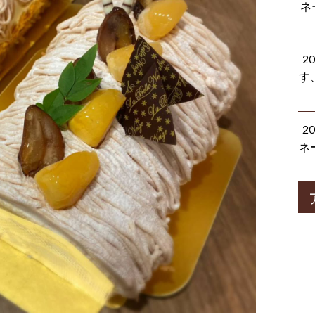
ネ
2
す
2
ネ