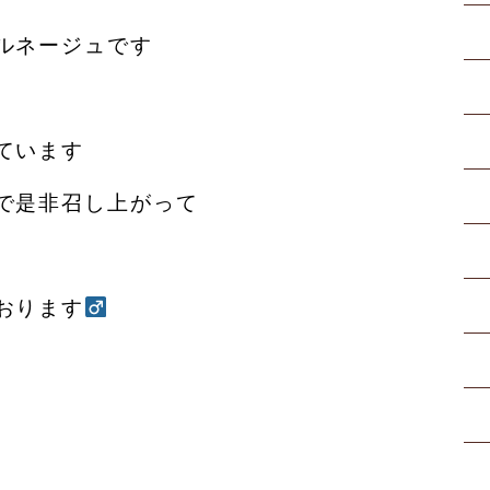
ルネージュです
います️
で是非召し上がって
ります‍