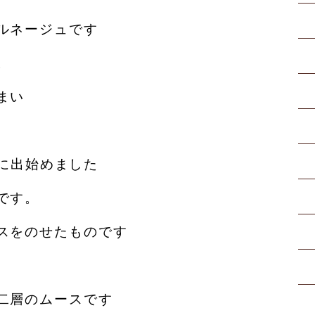
ルネージュです
。
まい
に出始めました
です。
スをのせたものです
二層のムースです