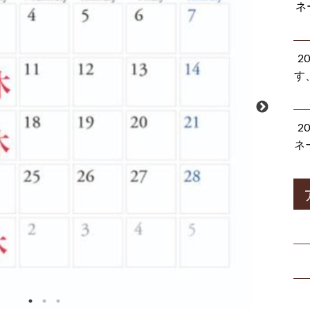
ネ
2
す
2
ネ