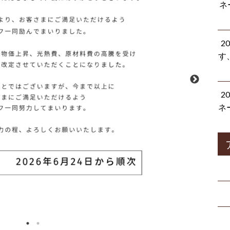
ネ
2
す
2
ネ